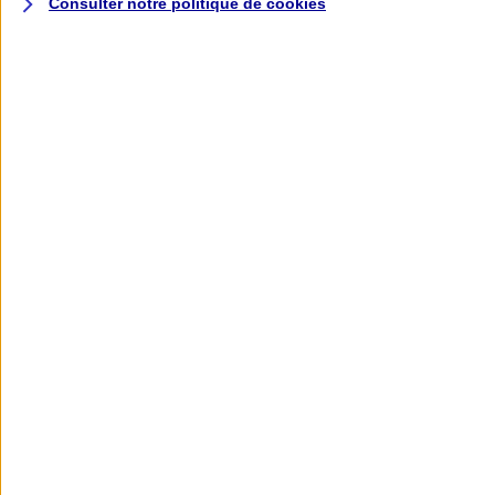
Consulter notre politique de
cookies
L'application AXA
Banque
L'application Mon AXA Assurance, tous
vos contrats en poche !