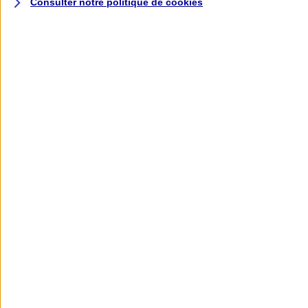
Consulter notre politique de
cookies
L'application AXA
Banque
L'application Mon AXA Assurance, tous
vos contrats en poche !