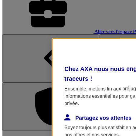
Aller vers l’espace 
Chez AXA nous nous enga
traceurs
!
Ensemble, mettons fin aux préjugé
informations essentielles pour gar
privée.
Partagez vos attentes
Soyez toujours plus satisfait en 
L'application Mon AX
nos offres et nos services.