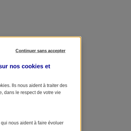
Continuer sans accepter
 sur nos
cookies et
okies
. Ils nous aident à traiter des
e, dans le respect de votre vie
 qui nous aident à faire évoluer
ation AXA Banque