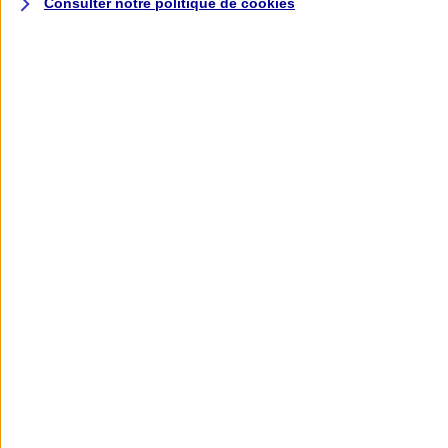
Consulter notre politique de
cookies
L'application AXA
Banque
L'application Mon AXA Assurance, tous
vos contrats en poche !