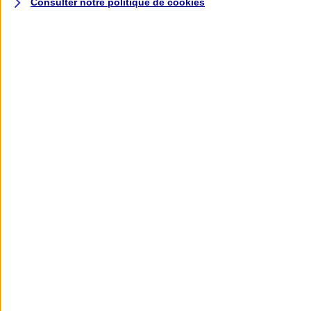
Consulter notre politique de
cookies
L'application AXA
Banque
L'application Mon AXA Assurance, tous
vos contrats en poche !