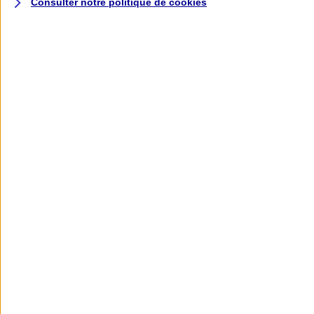
Consulter notre politique de
cookies
L'application AXA
Banque
L'application Mon AXA Assurance, tous
vos contrats en poche !