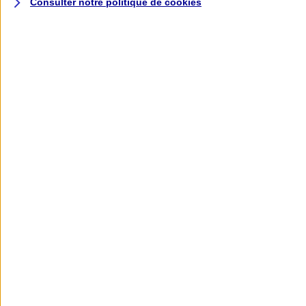
Consulter notre politique de
cookies
L'application AXA
Banque
L'application Mon AXA Assurance, tous
vos contrats en poche !