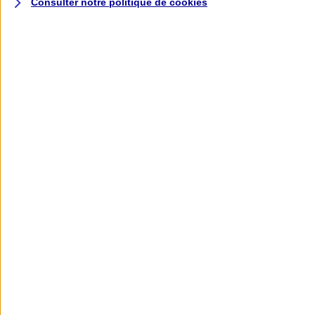
Consulter notre politique de
cookies
L'application AXA
Banque
L'application Mon AXA Assurance, tous
vos contrats en poche !