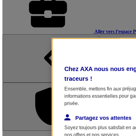
Aller vers l’espace 
Chez AXA nous nous enga
traceurs
!
Ensemble, mettons fin aux préjugé
informations essentielles pour gar
privée.
Partagez vos attentes
Soyez toujours plus satisfait en 
L'application Mon AX
nos offres et nos services.