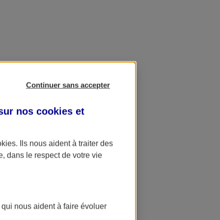
Continuer sans accepter
 sur nos
cookies et
okies
. Ils nous aident à traiter des
e, dans le respect de votre vie
 qui nous aident à faire évoluer
ation AXA Banque