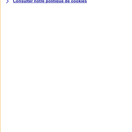
Consulter notre politique de
cookies
L'application AXA
Banque
L'application Mon AXA Assurance, tous
vos contrats en poche !