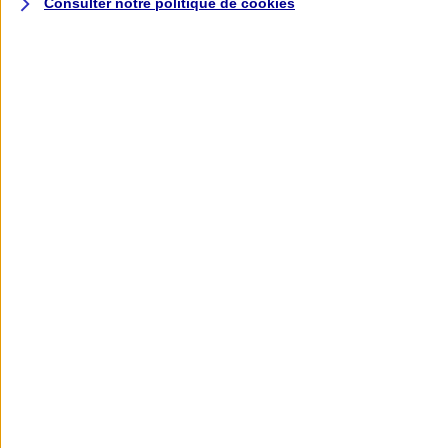
Consulter notre politique de
cookies
L'application AXA
Banque
L'application Mon AXA Assurance, tous
vos contrats en poche !