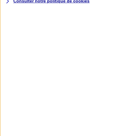
Consulter notre politique de
cookies
L'application AXA
Banque
L'application Mon AXA Assurance, tous
vos contrats en poche !