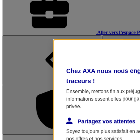
Aller vers l’espace 
Chez AXA nous nous enga
traceurs
!
Ensemble, mettons fin aux préjugé
informations essentielles pour gar
privée.
Partagez vos attentes
Soyez toujours plus satisfait en 
L'application Mon AX
nos offres et nos services.