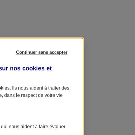
Continuer sans accepter
 sur nos
cookies et
okies
. Ils nous aident à traiter des
e, dans le respect de votre vie
 qui nous aident à faire évoluer
ation AXA Banque