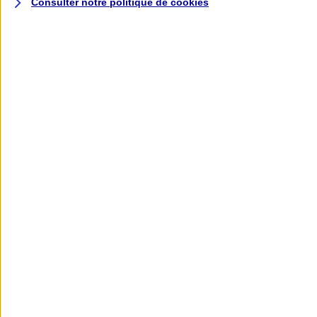
Consulter notre politique de
cookies
L'application AXA
Banque
L'application Mon AXA Assurance, tous
vos contrats en poche !