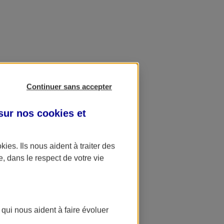
Continuer sans accepter
 sur nos
cookies et
okies
. Ils nous aident à traiter des
e, dans le respect de votre vie
 qui nous aident à faire évoluer
ation AXA Banque