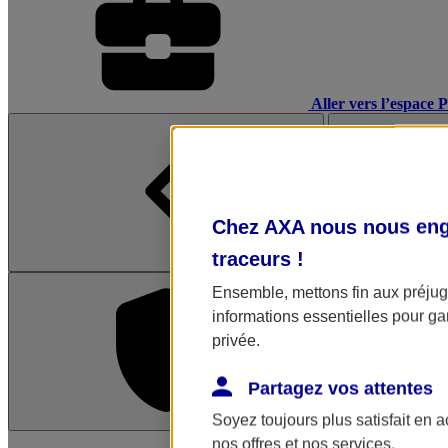
Aller vers l’espace 
Chez AXA nous nous enga
traceurs
!
Ensemble, mettons fin aux préjugé
informations essentielles pour gar
privée.
Partagez vos attentes
Soyez toujours plus satisfait en 
L'application Mon AX
nos offres et nos services.