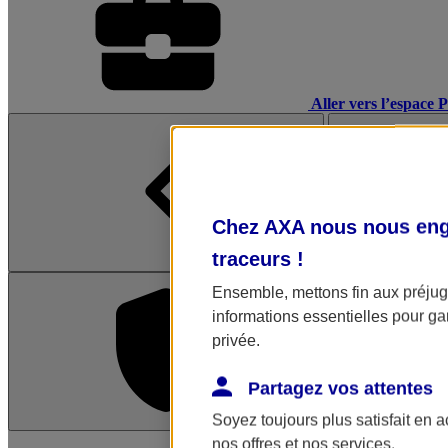
Aller vers l’espace 
Chez AXA nous nous enga
traceurs
!
Ensemble, mettons fin aux préjugé
informations essentielles pour gar
privée.
Partagez vos attentes
Soyez toujours plus satisfait en 
L'application Mon AX
nos offres et nos services.