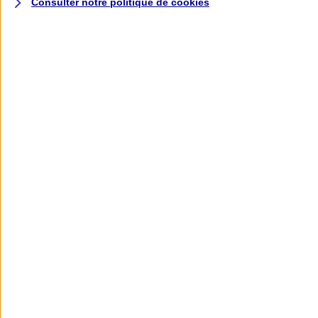
Consulter notre politique de
cookies
L'application AXA
Banque
L'application Mon AXA Assurance, tous
vos contrats en poche !