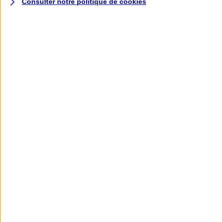
Consulter notre politique de
cookies
L'application AXA
Banque
L'application Mon AXA Assurance, tous
vos contrats en poche !