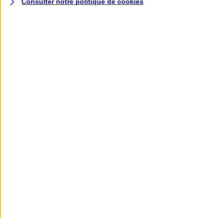
Consulter notre politique de
cookies
L'application AXA
Banque
L'application Mon AXA Assurance, tous
vos contrats en poche !