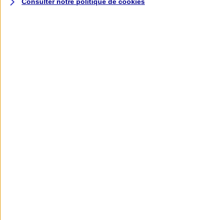
Consulter notre politique de
cookies
L'application AXA
Banque
L'application Mon AXA Assurance, tous
vos contrats en poche !