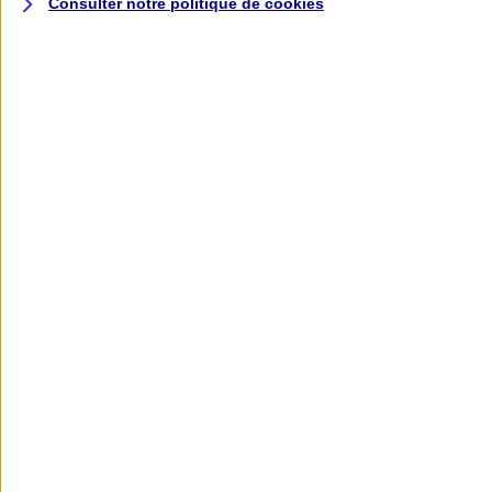
Consulter notre politique de
cookies
L'application AXA
Banque
L'application Mon AXA Assurance, tous
vos contrats en poche !