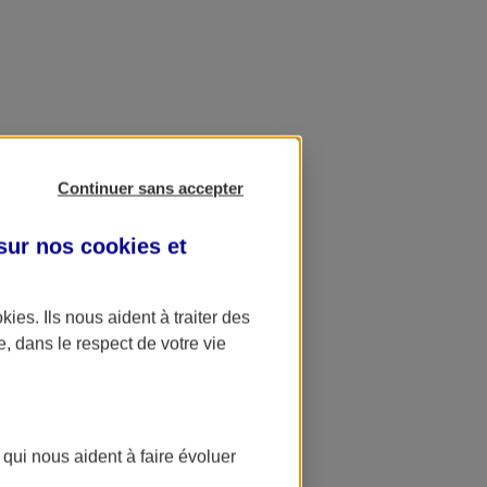
Continuer sans accepter
 sur nos
cookies et
okies
. Ils nous aident à traiter des
e, dans le respect de votre vie
 qui nous aident à faire évoluer
ation AXA Banque