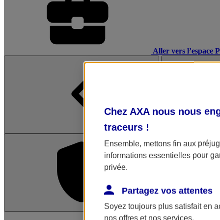
Aller vers l’espace 
Chez AXA nous nous enga
traceurs
!
Ensemble, mettons fin aux préjugé
informations essentielles pour gar
privée.
Partagez vos attentes
Soyez toujours plus satisfait en 
L'application Mon AX
nos offres et nos services.