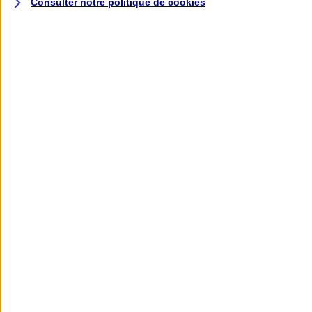
Consulter notre politique de
cookies
L'application AXA
Banque
L'application Mon AXA Assurance, tous
vos contrats en poche !