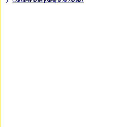
Consulter notre politique de
cookies
L'application AXA
Banque
L'application Mon AXA Assurance, tous
vos contrats en poche !