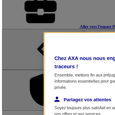
Aller vers l’espace 
Chez AXA nous nous enga
traceurs
!
Ensemble, mettons fin aux préjugé
informations essentielles pour gar
privée.
Partagez vos attentes
Soyez toujours plus satisfait en 
L'application Mon AX
nos offres et nos services.