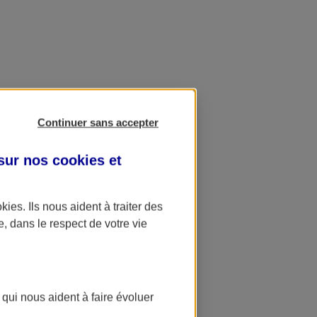
Continuer sans accepter
 sur nos
cookies et
okies
. Ils nous aident à traiter des
e, dans le respect de votre vie
 qui nous aident à faire évoluer
ation AXA Banque