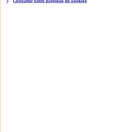
Consulter notre politique de
cookies
L'application AXA
Banque
L'application Mon AXA Assurance, tous
vos contrats en poche !