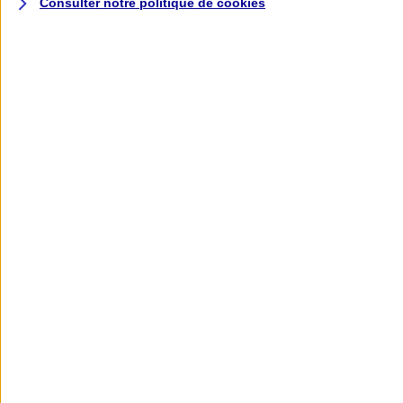
Consulter notre politique de
cookies
L'application AXA
Banque
L'application Mon AXA Assurance, tous
vos contrats en poche !