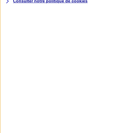
Consulter notre politique de
cookies
L'application AXA
Banque
L'application Mon AXA Assurance, tous
vos contrats en poche !