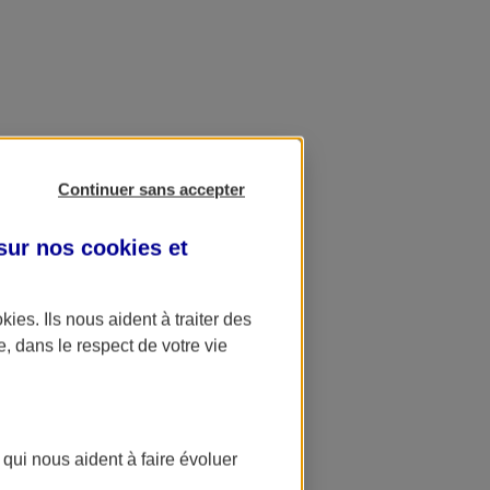
Continuer sans accepter
 sur nos
cookies et
okies
. Ils nous aident à traiter des
e, dans le respect de votre vie
 qui nous aident à faire évoluer
ation AXA Banque