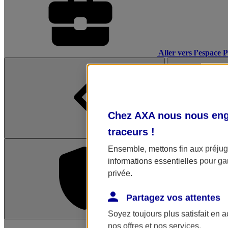
Aller vers l’espace 
Chez AXA nous nous enga
traceurs
!
Ensemble, mettons fin aux préjugé
informations essentielles pour gar
privée.
Partagez vos attentes
Soyez toujours plus satisfait en 
L'application Mon AX
nos offres et nos services.