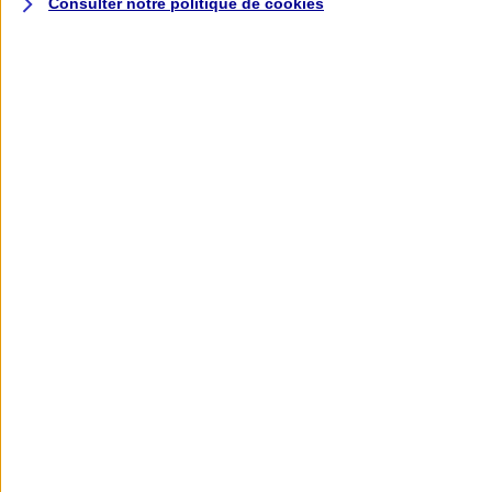
Consulter notre politique de
cookies
L'application AXA
Banque
L'application Mon AXA Assurance, tous
vos contrats en poche !