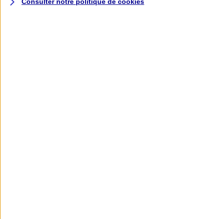
Consulter notre politique de
cookies
L'application AXA
Banque
L'application Mon AXA Assurance, tous
vos contrats en poche !