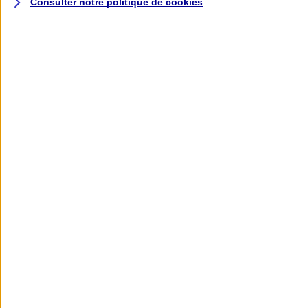
Consulter notre politique de
cookies
L'application AXA
Banque
L'application Mon AXA Assurance, tous
vos contrats en poche !