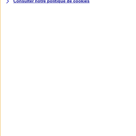
Consulter notre politique de
cookies
L'application AXA
Banque
L'application Mon AXA Assurance, tous
vos contrats en poche !