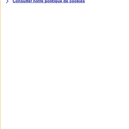
Consulter notre politique de
cookies
L'application AXA
Banque
L'application Mon AXA Assurance, tous
vos contrats en poche !