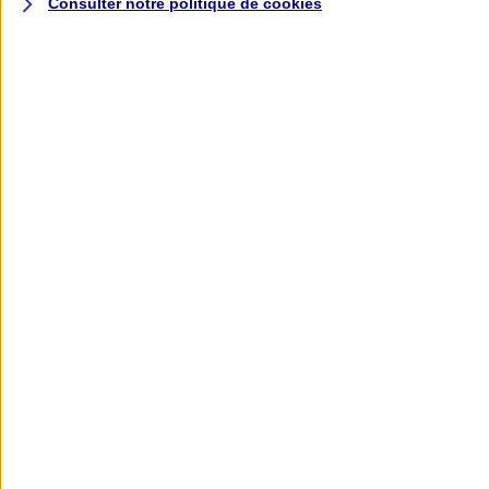
Consulter notre politique de
cookies
L'application AXA
Banque
L'application Mon AXA Assurance, tous
vos contrats en poche !