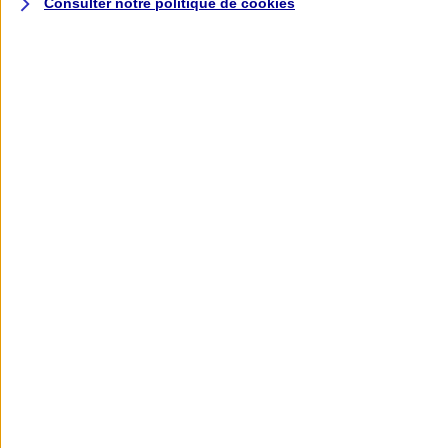
Consulter notre politique de
cookies
L'application AXA
Banque
L'application Mon AXA Assurance, tous
vos contrats en poche !