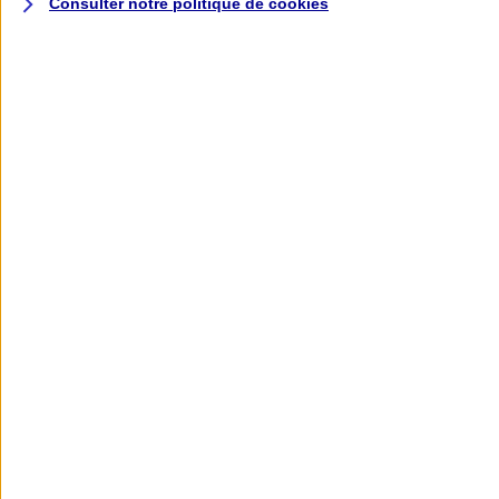
Consulter notre politique de
cookies
L'application AXA
Banque
L'application Mon AXA Assurance, tous
vos contrats en poche !