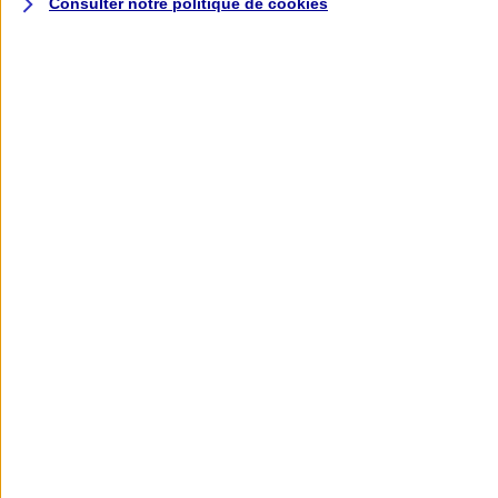
Consulter notre politique de
cookies
L'application AXA
Banque
L'application Mon AXA Assurance, tous
vos contrats en poche !