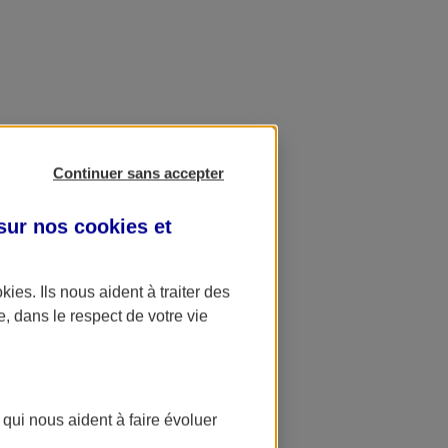
Continuer sans accepter
 sur nos
cookies et
okies
. Ils nous aident à traiter des
e, dans le respect de votre vie
 qui nous aident à faire évoluer
ation AXA Banque