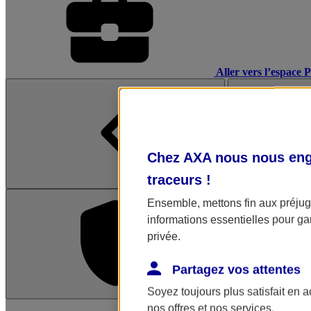
Aller vers l’espace 
Chez AXA nous nous enga
traceurs
!
Ensemble, mettons fin aux préjugé
informations essentielles pour gar
privée.
Partagez vos attentes
Soyez toujours plus satisfait en 
L'application Mon AX
nos offres et nos services.