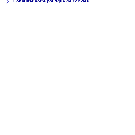
Consulter notre politique de
cookies
L'application AXA
Banque
L'application Mon AXA Assurance, tous
vos contrats en poche !