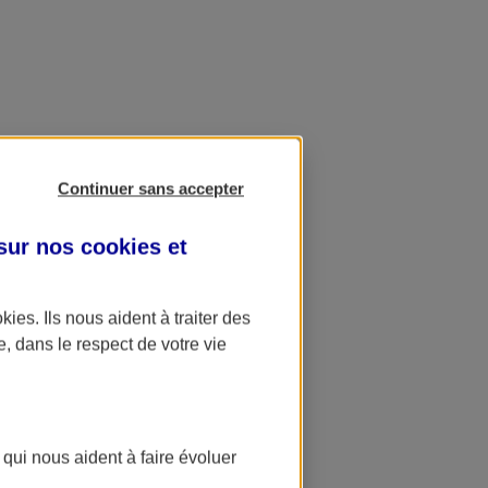
Continuer sans accepter
 sur nos
cookies et
okies
. Ils nous aident à traiter des
e, dans le respect de votre vie
 qui nous aident à faire évoluer
ation AXA Banque