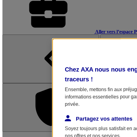
Aller vers l’espace 
Chez AXA nous nous enga
traceurs
!
Ensemble, mettons fin aux préjugé
informations essentielles pour gar
privée.
Partagez vos attentes
Soyez toujours plus satisfait en 
L'application Mon AX
nos offres et nos services.