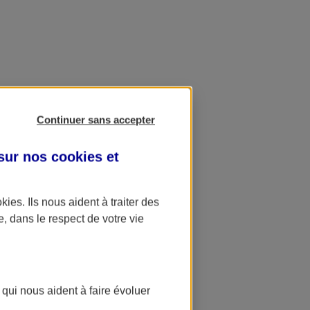
Continuer sans accepter
 sur nos
cookies et
okies
. Ils nous aident à traiter des
e, dans le respect de votre vie
 qui nous aident à faire évoluer
ation AXA Banque