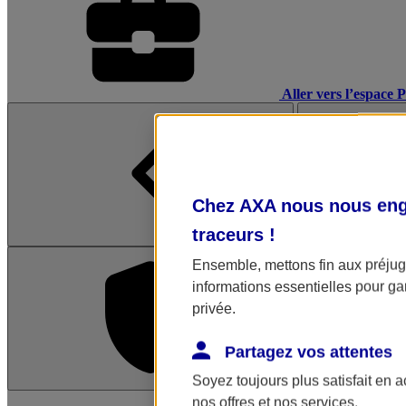
Aller vers l’espace 
Chez AXA nous nous enga
traceurs
!
Ensemble, mettons fin aux préjugé
informations essentielles pour gar
privée.
Partagez vos attentes
Soyez toujours plus satisfait en 
L'application Mon AX
nos offres et nos services.