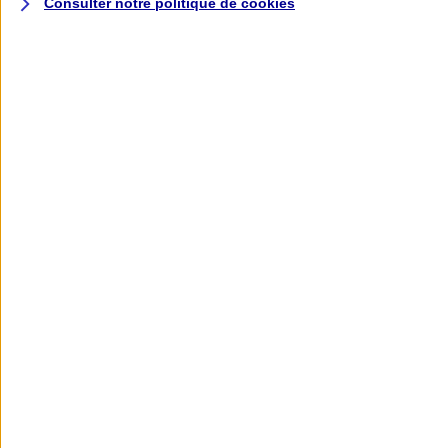
Consulter notre politique de
cookies
L'application AXA
Banque
L'application Mon AXA Assurance, tous
vos contrats en poche !