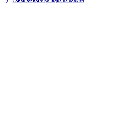
Consulter notre politique de
cookies
L'application AXA
Banque
L'application Mon AXA Assurance, tous
vos contrats en poche !