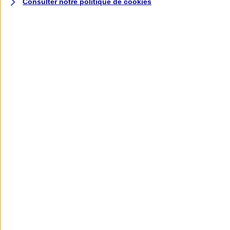
Consulter notre politique de
cookies
L'application AXA
Banque
L'application Mon AXA Assurance, tous
vos contrats en poche !