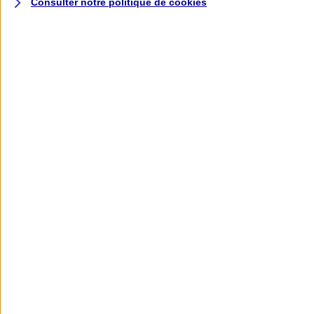
Consulter notre politique de
cookies
L'application AXA
Banque
L'application Mon AXA Assurance, tous
vos contrats en poche !