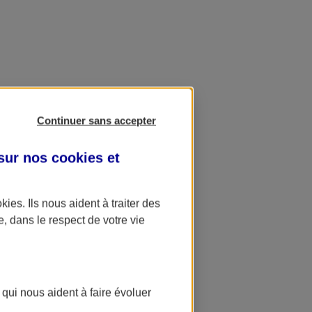
Continuer sans accepter
 sur nos
cookies et
okies
. Ils nous aident à traiter des
e, dans le respect de votre vie
 qui nous aident à faire évoluer
ation AXA Banque