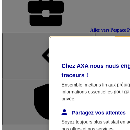
Aller vers l’espace 
Chez AXA nous nous enga
traceurs
!
Ensemble, mettons fin aux préjugé
informations essentielles pour gar
privée.
Partagez vos attentes
Soyez toujours plus satisfait en 
L'application Mon AX
nos offres et nos services.