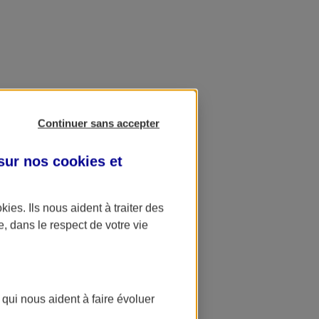
Continuer sans accepter
 sur nos
cookies et
okies
. Ils nous aident à traiter des
e, dans le respect de votre vie
 qui nous aident à faire évoluer
ation AXA Banque