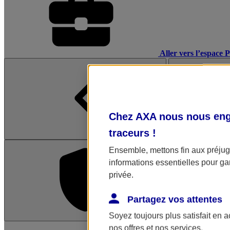
Aller vers l’espace 
Chez AXA nous nous enga
traceurs
!
Ensemble, mettons fin aux préjugé
informations essentielles pour gar
privée.
Partagez vos attentes
Soyez toujours plus satisfait en 
L'application Mon AX
nos offres et nos services.