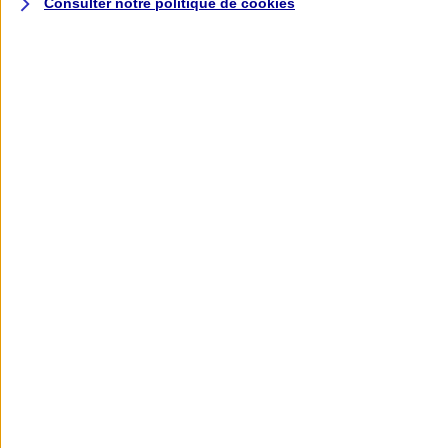
Consulter notre politique de
cookies
L'application AXA
Banque
L'application Mon AXA Assurance, tous
vos contrats en poche !