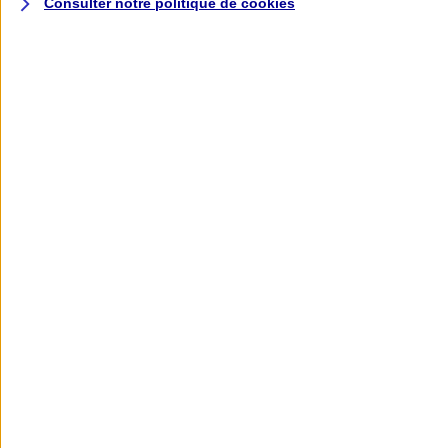
Consulter notre politique de
cookies
L'application AXA
Banque
L'application Mon AXA Assurance, tous
vos contrats en poche !